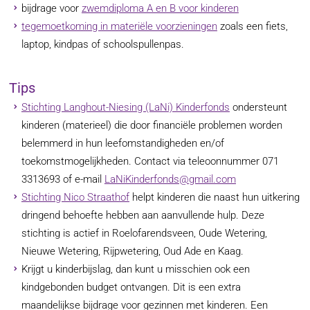
bijdrage voor
zwemdiploma A en B voor kinderen
tegemoetkoming in materiële voorzieningen
zoals een fiets,
laptop, kindpas of schoolspullenpas.
Tips
Stichting Langhout-Niesing (LaNi) Kinderfonds
ondersteunt
kinderen (materieel) die door financiële problemen worden
belemmerd in hun leefomstandigheden en/of
toekomstmogelijkheden. Contact via teleoonnummer 071
3313693 of e-mail
LaNiKinderfonds@gmail.com
Stichting Nico Straathof
helpt kinderen die naast hun uitkering
dringend behoefte hebben aan aanvullende hulp. Deze
stichting is actief in Roelofarendsveen, Oude Wetering,
Nieuwe Wetering, Rijpwetering, Oud Ade en Kaag.
Krijgt u kinderbijslag, dan kunt u misschien ook een
kindgebonden budget ontvangen. Dit is een extra
maandelijkse bijdrage voor gezinnen met kinderen. Een