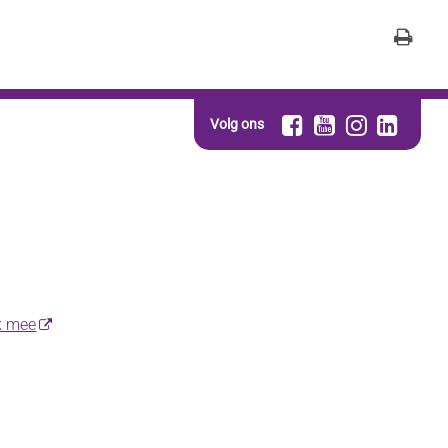
Volg ons
k mee